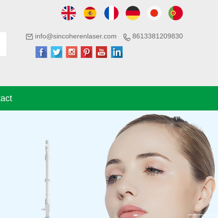
info@sincoherenlaser.com
8613381209830
act